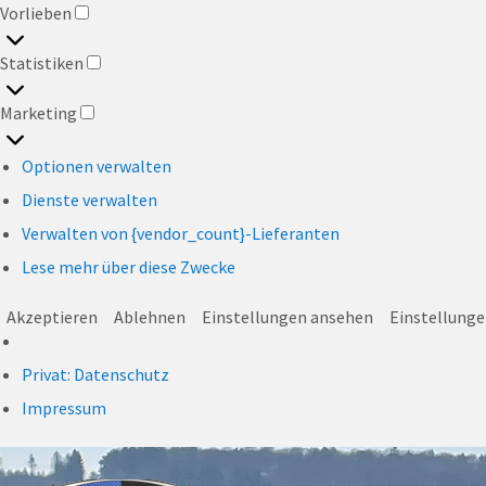
Vorlieben
VORLIEBEN
Statistiken
STATISTIKEN
Marketing
MARKETING
Optionen verwalten
Dienste verwalten
Verwalten von {vendor_count}-Lieferanten
Lese mehr über diese Zwecke
Akzeptieren
Ablehnen
Einstellungen ansehen
Einstellunge
Privat: Datenschutz
Impressum
Skip
Skip
Skip
Skip
to
to
to
to