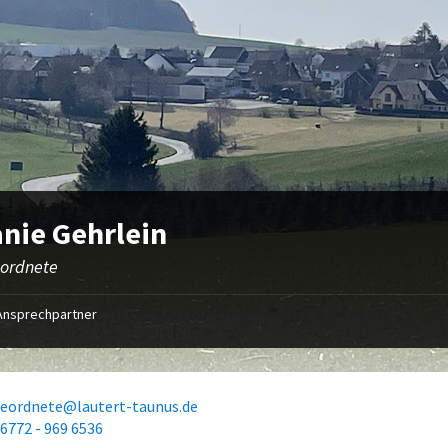
nie Gehrlein
eordnete
Ansprechpartner
geordnete@lautert-taunus.de
 6772 - 969 6536