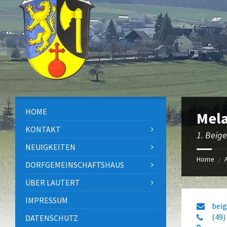
content
left
right
footer
sidebar
sidebar
HOME
Mela
KONTAKT
1. Beig
NEUIGKEITEN
Home
/
DORFGEMEINSCHAFTSHAUS
ÜBER LAUTERT
IMPRESSUM
bei
(49)
DATENSCHUTZ