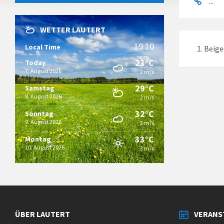
...
WETTER LAUTERT
19:10
Local Time
Beige
23°C
Today
7. August 2026
2 m/s
29°C
Samstag
8. August 2026
2 m/s
32°C
Sonntag
9. August 2026
2 m/s
33°C
Montag
10. August 2026
3 m/s
ÜBER LAUTERT
VERANS