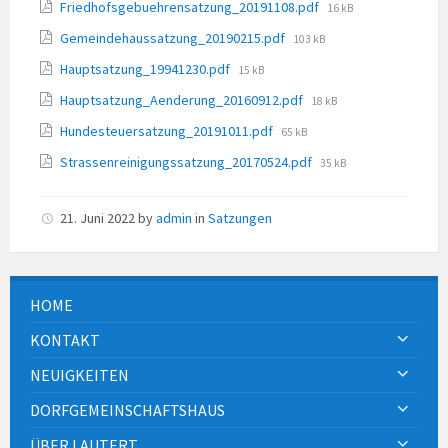
File
Friedhofsgebuehrensatzung_20191108.pdf
16 kB
size:
File
Gemeindehaussatzung_20190215.pdf
103 kB
size:
File
Hauptsatzung_19941230.pdf
15 kB
size:
File
Hauptsatzung_Aenderung_20160912.pdf
18 kB
size:
File
Hundesteuersatzung_20191011.pdf
65 kB
size:
File
Strassenreinigungssatzung_20170524.pdf
35 kB
size:
21. Juni 2022
by
admin
in
Satzungen
HOME
KONTAKT
NEUIGKEITEN
DORFGEMEINSCHAFTSHAUS
ÜBER LAUTERT