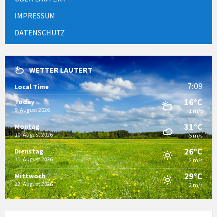
IMPRESSUM
DATENSCHUTZ
WETTER LAUTERT
7:09
Local Time
16°C
Today
9. August 2026
1 m/s
31°C
Montag
10. August 2026
5 m/s
26°C
Dienstag
11. August 2026
2 m/s
29°C
Mittwoch
12. August 2026
2 m/s