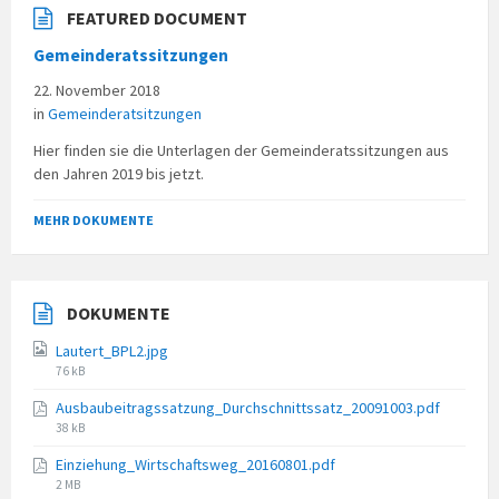
FEATURED DOCUMENT
Gemeinderatssitzungen
22. November 2018
in
Gemeinderatsitzungen
Hier finden sie die Unterlagen der Gemeinderatssitzungen aus
den Jahren 2019 bis jetzt.
MEHR DOKUMENTE
DOKUMENTE
Lautert_BPL2.jpg
File
76 kB
size:
Ausbaubeitragssatzung_Durchschnittssatz_20091003.pdf
File
38 kB
size:
Einziehung_Wirtschaftsweg_20160801.pdf
File
2 MB