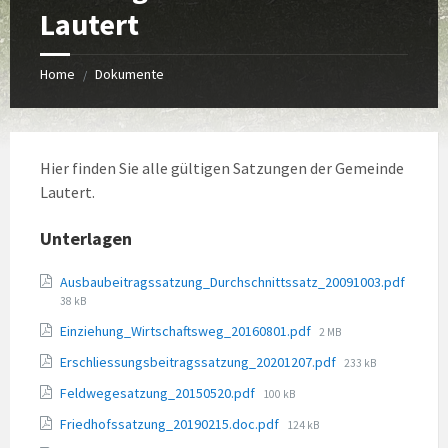
Lautert
Home
Dokumente
/
Hier finden Sie alle gültigen Satzungen der Gemeinde
Lautert.
Unterlagen
Ausbaubeitragssatzung_Durchschnittssatz_20091003.pdf
File
38 kB
size:
File
Einziehung_Wirtschaftsweg_20160801.pdf
2 MB
size:
File
Erschliessungsbeitragssatzung_20201207.pdf
233 kB
size:
File
Feldwegesatzung_20150520.pdf
100 kB
size:
File
Friedhofssatzung_20190215.doc.pdf
124 kB
size: