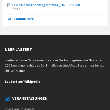
size:
Erschliessungsbeitragssatzung_20201207.pdf
File
233 kB
size:
MEHR DOKUMENTE
ÜBER LAUTERT
Lautert ist eine Ortsgemeinde in der Verbandsgemeinde Nastätten.
220 Einwohner zählt das Dorf im
Blauen Ländchen
. Bürgermeister ist
Günter Klamp.
Lautert auf Wikipedia
VERANSTALTUNGEN
There are no events