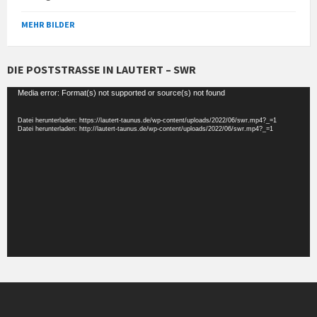
MEHR BILDER
DIE POSTSTRASSE IN LAUTERT – SWR
Video-
Media error: Format(s) not supported or source(s) not found
Player
Datei herunterladen: https://lautert-taunus.de/wp-content/uploads/2022/06/swr.mp4?_=1
Datei herunterladen: http://lautert-taunus.de/wp-content/uploads/2022/06/swr.mp4?_=1