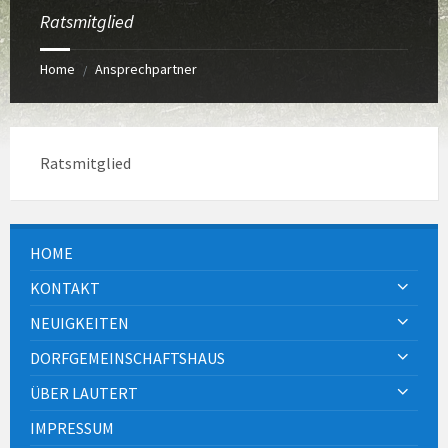
Ratsmitglied
Home
Ansprechpartner
/
Ratsmitglied
HOME
KONTAKT
NEUIGKEITEN
DORFGEMEINSCHAFTSHAUS
ÜBER LAUTERT
IMPRESSUM