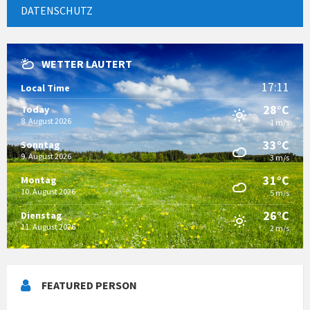
DATENSCHUTZ
WETTER LAUTERT
17:11
Local Time
28°C
Today
8. August 2026
1 m/s
33°C
Sonntag
9. August 2026
3 m/s
31°C
Montag
10. August 2026
5 m/s
26°C
Dienstag
11. August 2026
2 m/s
FEATURED PERSON