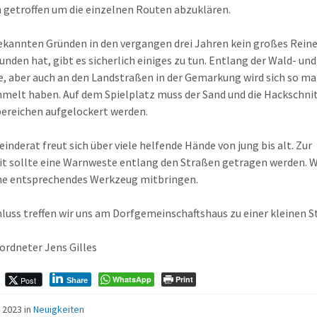
h getroffen um die einzelnen Routen abzuklären.
ekannten Gründen in den vergangen drei Jahren kein großes Rei
unden hat, gibt es sicherlich einiges zu tun. Entlang der Wald- und
, aber auch an den Landstraßen in der Gemarkung wird sich so m
elt haben. Auf dem Spielplatz muss der Sand und die Hackschnit
bereichen aufgelockert werden.
inderat freut sich über viele helfende Hände von jung bis alt. Zur
it sollte eine Warnweste entlang den Straßen getragen werden. 
ne entsprechendes Werkzeug mitbringen.
luss treffen wir uns am Dorfgemeinschaftshaus zu einer kleinen S
ordneter Jens Gilles
WhatsApp
Print
Post
Share
il 2023
in
Neuigkeiten