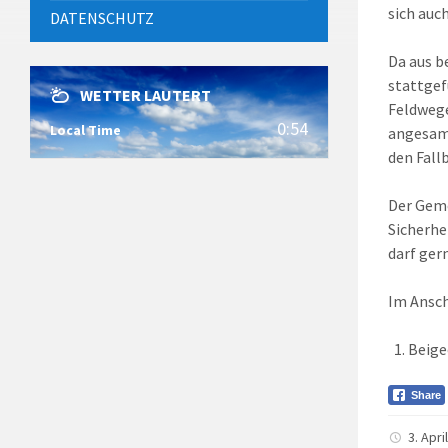
sich auc
DATENSCHUTZ
Da aus b
stattgef
WETTER LAUTERT
Feldwege
0:54
Local Time
angesamm
den Fall
Der Geme
Sicherhe
darf ger
Im Ansch
Beige
Share
3. Apr