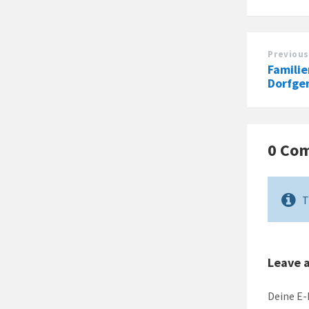
Previous
Famili
Dorfge
0 Co
T
Leave 
Deine E-