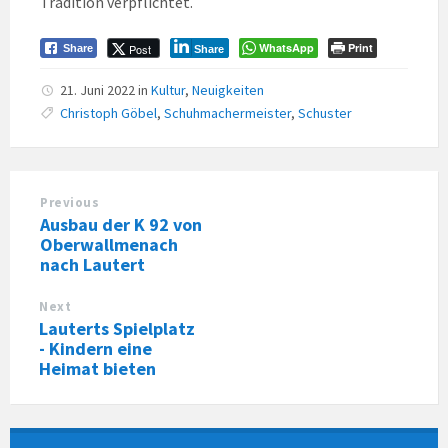
Tradition verpflichtet.
WhatsApp
Print
Post
Share
Share
21. Juni 2022
in
Kultur
,
Neuigkeiten
Christoph Göbel
,
Schuhmachermeister
,
Schuster
Previous
Ausbau der K 92 von
Oberwallmenach
nach Lautert
Next
Lauterts Spielplatz
- Kindern eine
Heimat bieten