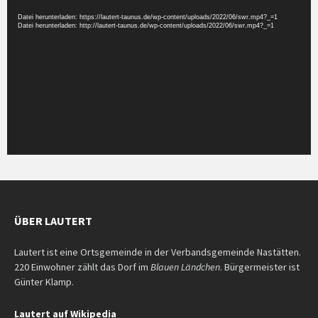
Datei herunterladen: https://lautert-taunus.de/wp-content/uploads/2022/06/swr.mp4?_=1
Datei herunterladen: http://lautert-taunus.de/wp-content/uploads/2022/06/swr.mp4?_=1
ÜBER LAUTERT
Lautert ist eine Ortsgemeinde in der Verbandsgemeinde Nastätten.
220 Einwohner zählt das Dorf im
Blauen Ländchen
. Bürgermeister ist
Günter Klamp.
Lautert auf Wikipedia