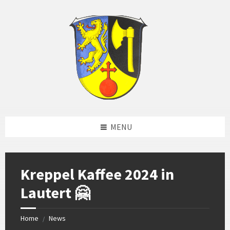
Skip
Skip
Skip
Skip
to
to
to
to
content
left
right
footer
sidebar
sidebar
MENU
Kreppel Kaffee 2024 in
Lautert 🤗
Home
News
/