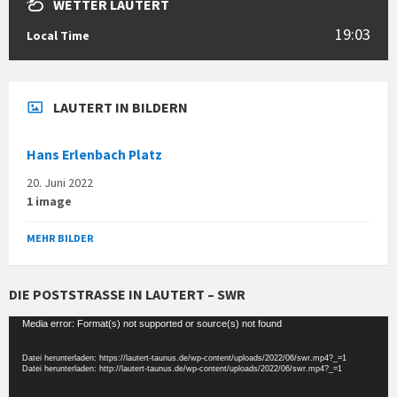
WETTER LAUTERT
19:03
Local Time
LAUTERT IN BILDERN
Hans Erlenbach Platz
20. Juni 2022
1 image
MEHR BILDER
DIE POSTSTRASSE IN LAUTERT – SWR
Video-
Media error: Format(s) not supported or source(s) not found
Player
Datei herunterladen: https://lautert-taunus.de/wp-content/uploads/2022/06/swr.mp4?_=1
Datei herunterladen: http://lautert-taunus.de/wp-content/uploads/2022/06/swr.mp4?_=1