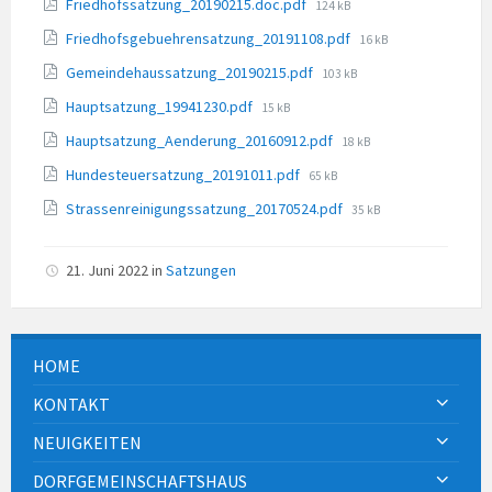
File
Friedhofssatzung_20190215.doc.pdf
124 kB
size:
File
Friedhofsgebuehrensatzung_20191108.pdf
16 kB
size:
File
Gemeindehaussatzung_20190215.pdf
103 kB
size:
File
Hauptsatzung_19941230.pdf
15 kB
size:
File
Hauptsatzung_Aenderung_20160912.pdf
18 kB
size:
File
Hundesteuersatzung_20191011.pdf
65 kB
size:
File
Strassenreinigungssatzung_20170524.pdf
35 kB
size:
21. Juni 2022
in
Satzungen
HOME
KONTAKT
NEUIGKEITEN
DORFGEMEINSCHAFTSHAUS