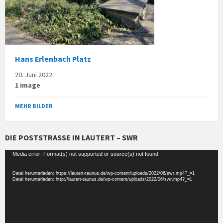
Hans Erlenbach Platz
20. Juni 2022
1 image
MEHR BILDER
DIE POSTSTRASSE IN LAUTERT – SWR
Video-
Media error: Format(s) not supported or source(s) not found
Player
Datei herunterladen: https://lautert-taunus.de/wp-content/uploads/2022/06/swr.mp4?_=1
Datei herunterladen: http://lautert-taunus.de/wp-content/uploads/2022/06/swr.mp4?_=1