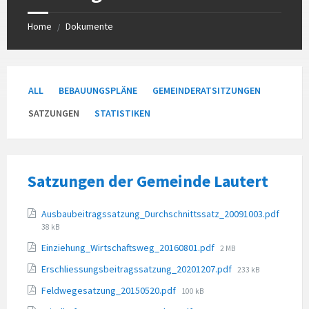
Home
Dokumente
/
ALL
BEBAUUNGSPLÄNE
GEMEINDERATSITZUNGEN
SATZUNGEN
STATISTIKEN
Satzungen der Gemeinde Lautert
Unterlagen
Ausbaubeitragssatzung_Durchschnittssatz_20091003.pdf
File
38 kB
size:
File
Einziehung_Wirtschaftsweg_20160801.pdf
2 MB
size:
File
Erschliessungsbeitragssatzung_20201207.pdf
233 kB
size:
File
Feldwegesatzung_20150520.pdf
100 kB
size: