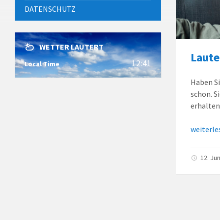
DATENSCHUTZ
WETTER LAUTERT
Laute
12:41
Local Time
Haben Si
schon. S
erhalten
weiterle
12. Ju